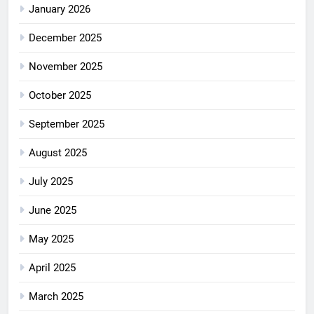
January 2026
December 2025
November 2025
October 2025
September 2025
August 2025
July 2025
June 2025
May 2025
April 2025
March 2025