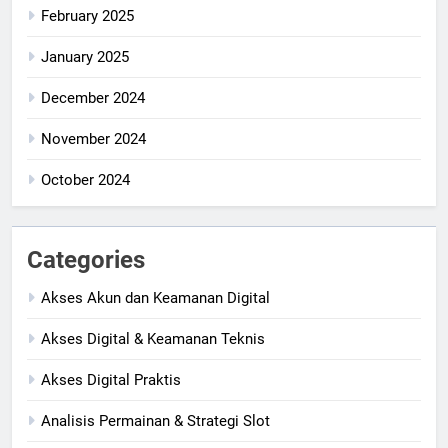
February 2025
January 2025
December 2024
November 2024
October 2024
Categories
Akses Akun dan Keamanan Digital
Akses Digital & Keamanan Teknis
Akses Digital Praktis
Analisis Permainan & Strategi Slot