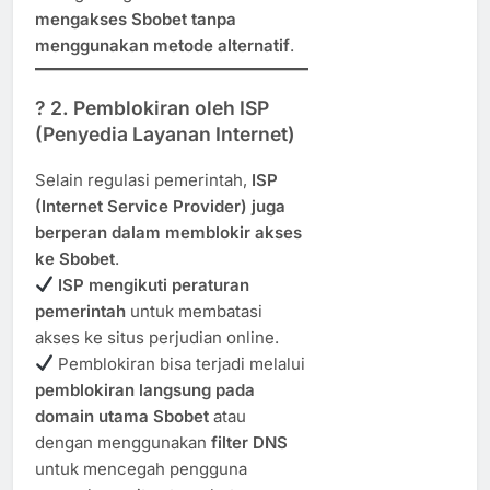
mengakses Sbobet tanpa
menggunakan metode alternatif
.
? 2. Pemblokiran oleh ISP
(Penyedia Layanan Internet)
Selain regulasi pemerintah,
ISP
(Internet Service Provider) juga
berperan dalam memblokir akses
ke Sbobet
.
ISP mengikuti peraturan
pemerintah
untuk membatasi
akses ke situs perjudian online.
Pemblokiran bisa terjadi melalui
pemblokiran langsung pada
domain utama Sbobet
atau
dengan menggunakan
filter DNS
untuk mencegah pengguna