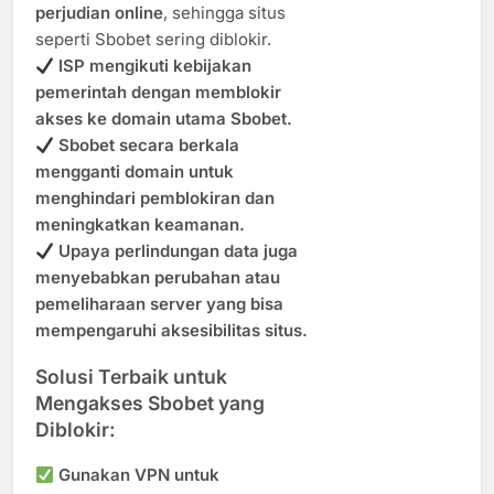
perjudian online
, sehingga situs
seperti Sbobet sering diblokir.
ISP mengikuti kebijakan
pemerintah dengan memblokir
akses ke domain utama Sbobet.
Sbobet secara berkala
mengganti domain untuk
menghindari pemblokiran dan
meningkatkan keamanan.
Upaya perlindungan data juga
menyebabkan perubahan atau
pemeliharaan server yang bisa
mempengaruhi aksesibilitas situs.
Solusi Terbaik untuk
Mengakses Sbobet yang
Diblokir:
Gunakan VPN untuk