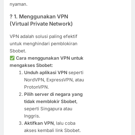
nyaman.
? 1. Menggunakan VPN
(Virtual Private Network)
VPN adalah solusi paling efektif
untuk menghindari pemblokiran
Sbobet.
Cara menggunakan VPN untuk
mengakses Sbobet:
Unduh aplikasi VPN
seperti
NordVPN, ExpressVPN, atau
ProtonVPN.
Pilih server di negara yang
tidak memblokir Sbobet
,
seperti Singapura atau
Inggris.
Aktifkan VPN
, lalu coba
akses kembali link Sbobet.