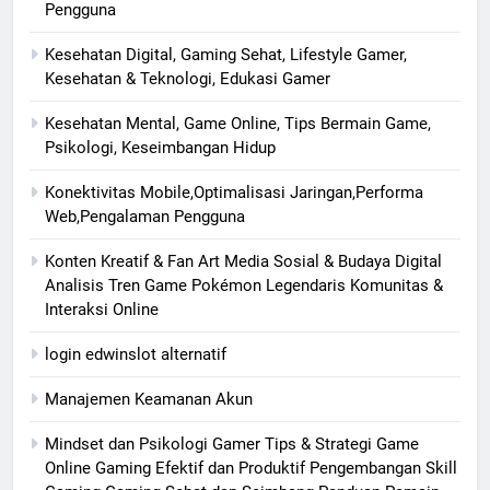
Pengguna
Kesehatan Digital, Gaming Sehat, Lifestyle Gamer,
Kesehatan & Teknologi, Edukasi Gamer
Kesehatan Mental, Game Online, Tips Bermain Game,
Psikologi, Keseimbangan Hidup
Konektivitas Mobile,Optimalisasi Jaringan,Performa
Web,Pengalaman Pengguna
Konten Kreatif & Fan Art Media Sosial & Budaya Digital
Analisis Tren Game Pokémon Legendaris Komunitas &
Interaksi Online
login edwinslot alternatif
Manajemen Keamanan Akun
Mindset dan Psikologi Gamer Tips & Strategi Game
Online Gaming Efektif dan Produktif Pengembangan Skill