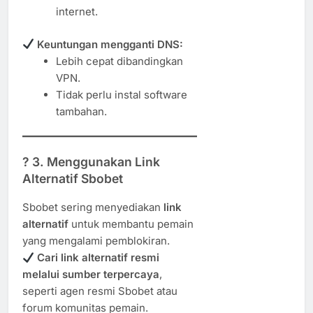
internet.
Keuntungan mengganti DNS:
Lebih cepat dibandingkan
VPN.
Tidak perlu instal software
tambahan.
? 3. Menggunakan Link
Alternatif Sbobet
Sbobet sering menyediakan
link
alternatif
untuk membantu pemain
yang mengalami pemblokiran.
Cari link alternatif resmi
melalui sumber terpercaya
,
seperti agen resmi Sbobet atau
forum komunitas pemain.