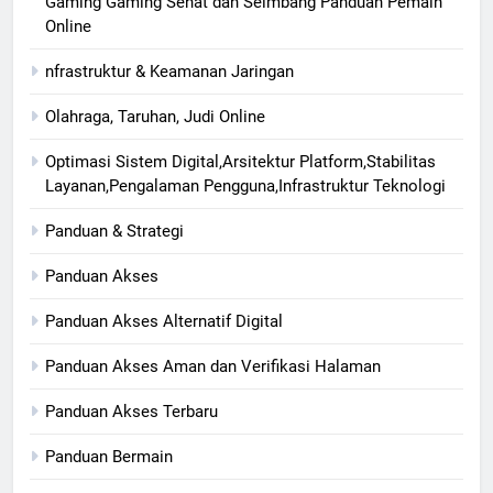
Gaming Gaming Sehat dan Seimbang Panduan Pemain
Online
nfrastruktur & Keamanan Jaringan
Olahraga, Taruhan, Judi Online
Optimasi Sistem Digital,Arsitektur Platform,Stabilitas
Layanan,Pengalaman Pengguna,Infrastruktur Teknologi
Panduan & Strategi
Panduan Akses
Panduan Akses Alternatif Digital
Panduan Akses Aman dan Verifikasi Halaman
Panduan Akses Terbaru
Panduan Bermain