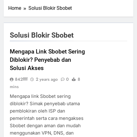
Home
Solusi Blokir Sbobet
Solusi Blokir Sbobet
Mengapa Link Sbobet Sering
Diblokir? Penyebab dan
Solusi Akses
842ffff
2 years ago
0
8
mins
Mengapa link Sbobet sering
diblokir? Simak penyebab utama
pemblokiran oleh ISP dan
pemerintah serta cara mengakses
Sbobet dengan aman dan mudah
menggunakan VPN, DNS, dan