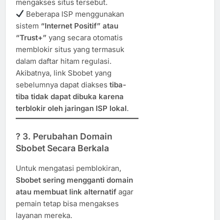
mengakses situs tersebut.
Beberapa ISP menggunakan
sistem
“Internet Positif” atau
“Trust+”
yang secara otomatis
memblokir situs yang termasuk
dalam daftar hitam regulasi.
Akibatnya, link Sbobet yang
sebelumnya dapat diakses
tiba-
tiba tidak dapat dibuka karena
terblokir oleh jaringan ISP lokal
.
? 3. Perubahan Domain
Sbobet Secara Berkala
Untuk mengatasi pemblokiran,
Sbobet sering mengganti domain
atau membuat link alternatif
agar
pemain tetap bisa mengakses
layanan mereka.