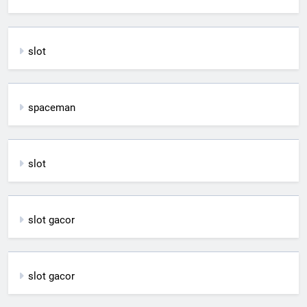
slot
spaceman
slot
slot gacor
slot gacor