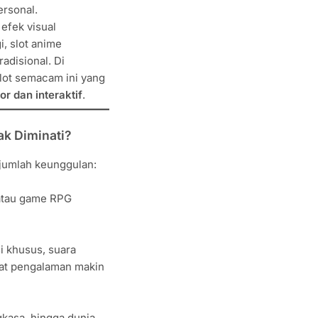
ersonal.
efek visual
i, slot anime
adisional. Di
lot semacam ini yang
or dan interaktif
.
ak Diminati?
jumlah keunggulan:
 atau game RPG
i khusus, suara
at pengalaman makin
gkasa, hingga dunia