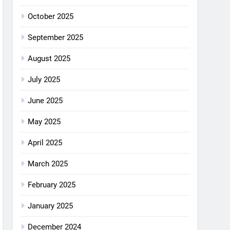
October 2025
September 2025
August 2025
July 2025
June 2025
May 2025
April 2025
March 2025
February 2025
January 2025
December 2024