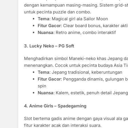
dengan kemampuan masing-masing. Sistem grid-st
untuk pecinta puzzle dan combo.
Tema
: Magical girl ala Sailor Moon
Fitur Gacor
: Clear board bonus, karakter akti
Nuansa
: Retro anime, combo interaktif
3.
Lucky Neko – PG Soft
Menghadirkan simbol Maneki-neko khas Jepang dan
menenangkan. Cocok untuk pecinta budaya Asia Ti
Tema
: Jepang tradisional, keberuntungan
Fitur Gacor
: Pengganda dinamis, gulungan b
spin
Nuansa
: Kalem, estetik, penuh detail Jepang
4.
Anime Girls – Spadegaming
Slot bertema gadis anime dengan gaya visual ala g
fitur karakter acak dan interaksi suara.