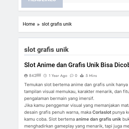
Home
slot grafis unik
slot grafis unik
Slot Anime dan Grafis Unik Bisa Dicob
842ffff
1 Year Ago
0
5 Mins
Temukan slot bertema anime dan grafis unik hanya d
tampilan visual memukau, karakter menarik, dan fitu
pengalaman bermain yang imersif.
Jika kamu penggemar visual yang memanjakan mata
desain grafis penuh warna, maka
Corlaslot
punya k
kamu coba. Slot bertema
anime dan grafis unik
buk
menghadirkan gameplay yang menarik, tapi juga 