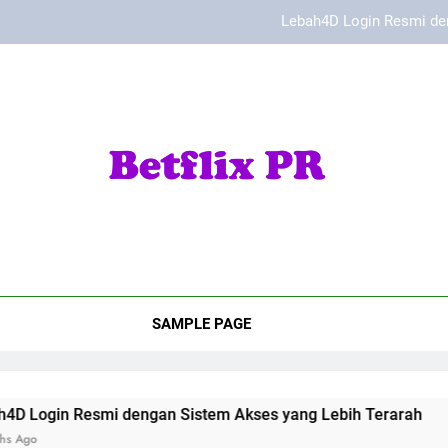
Lebah4D Login Resmi de
Daftar Edwinslot Re
Daftar Lebah4D Resm
EDWINSLOT Link Alternatif Terbaru:
Lebah4D Login Resmi de
Daftar Edwinslot Re
flix PR
lm Dan Acara TV Terbaik Dengan Betflix PR.
Daftar Lebah4D Resm
SAMPLE PAGE
esmi dengan Sistem Akses yang Lebih Terarah
Daftar 
2 Months 