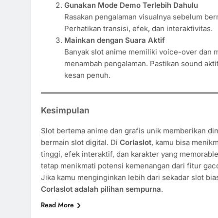
Gunakan Mode Demo Terlebih Dahulu
Rasakan pengalaman visualnya sebelum ber
Perhatikan transisi, efek, dan interaktivitas.
Mainkan dengan Suara Aktif
Banyak slot anime memiliki voice-over dan 
menambah pengalaman. Pastikan sound akti
kesan penuh.
Kesimpulan
Slot bertema anime dan grafis unik memberikan di
bermain slot digital. Di
Corlaslot
, kamu bisa menikma
tinggi, efek interaktif, dan karakter yang memorab
tetap menikmati potensi kemenangan dari fitur gac
Jika kamu menginginkan lebih dari sekadar slot bia
Corlaslot adalah pilihan sempurna
.
Read More