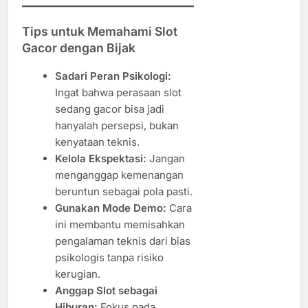
Tips untuk Memahami Slot
Gacor dengan Bijak
Sadari Peran Psikologi:
Ingat bahwa perasaan slot
sedang gacor bisa jadi
hanyalah persepsi, bukan
kenyataan teknis.
Kelola Ekspektasi:
Jangan
menganggap kemenangan
beruntun sebagai pola pasti.
Gunakan Mode Demo:
Cara
ini membantu memisahkan
pengalaman teknis dari bias
psikologis tanpa risiko
kerugian.
Anggap Slot sebagai
Hiburan:
Fokus pada