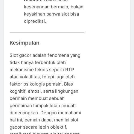
kesenangan bermain, bukan
keyakinan bahwa slot bisa
diprediksi.
Kesimpulan
Slot gacor adalah fenomena yang
tidak hanya terbentuk oleh
mekanisme teknis seperti RTP
atau volatilitas, tetapi juga oleh
faktor psikologis pemain. Bias
kognitif, emosi, serta lingkungan
bermain membuat sebuah
permainan tampak lebih mudah
dimenangkan. Dengan memahami
hal ini, pemain dapat menilai slot
gacor secara lebih objektif,