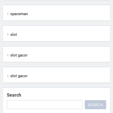
spaceman
slot
slot gacor
slot gacor
Search
SEARCH