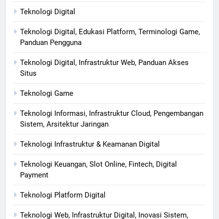
Teknologi Digital
Teknologi Digital, Edukasi Platform, Terminologi Game,
Panduan Pengguna
Teknologi Digital, Infrastruktur Web, Panduan Akses
Situs
Teknologi Game
Teknologi Informasi, Infrastruktur Cloud, Pengembangan
Sistem, Arsitektur Jaringan
Teknologi Infrastruktur & Keamanan Digital
Teknologi Keuangan, Slot Online, Fintech, Digital
Payment
Teknologi Platform Digital
Teknologi Web, Infrastruktur Digital, Inovasi Sistem,