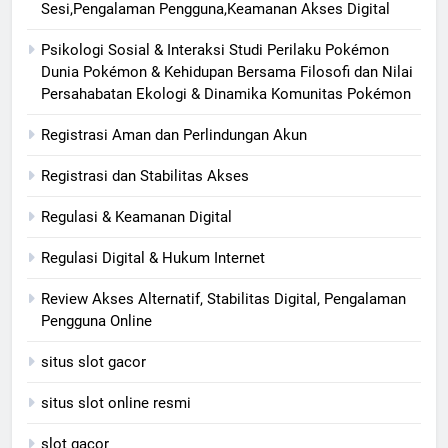
Sesi,Pengalaman Pengguna,Keamanan Akses Digital
Psikologi Sosial & Interaksi Studi Perilaku Pokémon
Dunia Pokémon & Kehidupan Bersama Filosofi dan Nilai
Persahabatan Ekologi & Dinamika Komunitas Pokémon
Registrasi Aman dan Perlindungan Akun
Registrasi dan Stabilitas Akses
Regulasi & Keamanan Digital
Regulasi Digital & Hukum Internet
Review Akses Alternatif, Stabilitas Digital, Pengalaman
Pengguna Online
situs slot gacor
situs slot online resmi
slot gacor