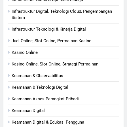
Infrastruktur Digital, Teknologi Cloud, Pengembangan
Sistem
Infrastruktur Teknologi & Kinerja Digital
Judi Online, Slot Online, Permainan Kasino
Kasino Online
Kasino Online, Slot Online, Strategi Permainan
Keamanan & Observabilitas
Keamanan & Teknologi Digital
Keamanan Akses Perangkat Pribadi
Keamanan Digital
Keamanan Digital & Edukasi Pengguna