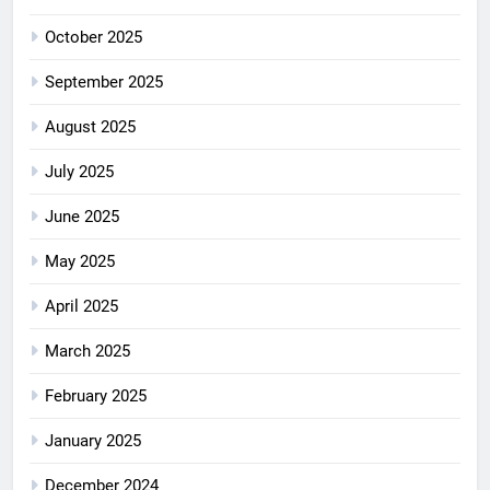
October 2025
September 2025
August 2025
July 2025
June 2025
May 2025
April 2025
March 2025
February 2025
January 2025
December 2024