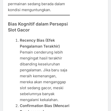
permainan sedang berada dalam
kondisi menguntungkan.
Bias Kognitif dalam Persepsi
Slot Gacor
Recency Bias (Efek
Pengalaman Terakhir)
Pemain cenderung lebih
mengingat hasil terakhir
dibanding keseluruhan
pengalaman. Jika baru saja
meraih kemenangan,
mereka akan menganggap
slot sedang gacor, meski
sebelumnya banyak
mengalami kekalahan.
Confirmation Bias (Mencari