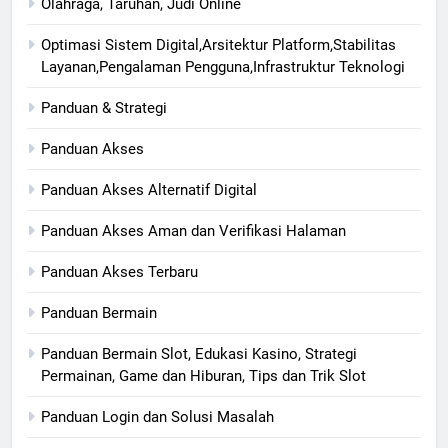
Olahraga, Taruhan, Judi Online
Optimasi Sistem Digital,Arsitektur Platform,Stabilitas
Layanan,Pengalaman Pengguna,Infrastruktur Teknologi
Panduan & Strategi
Panduan Akses
Panduan Akses Alternatif Digital
Panduan Akses Aman dan Verifikasi Halaman
Panduan Akses Terbaru
Panduan Bermain
Panduan Bermain Slot, Edukasi Kasino, Strategi
Permainan, Game dan Hiburan, Tips dan Trik Slot
Panduan Login dan Solusi Masalah