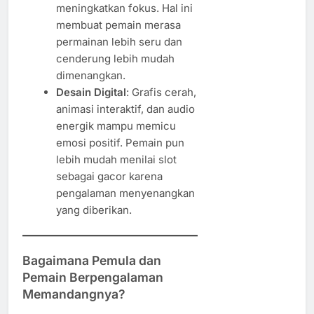
meningkatkan fokus. Hal ini
membuat pemain merasa
permainan lebih seru dan
cenderung lebih mudah
dimenangkan.
Desain Digital
: Grafis cerah,
animasi interaktif, dan audio
energik mampu memicu
emosi positif. Pemain pun
lebih mudah menilai slot
sebagai gacor karena
pengalaman menyenangkan
yang diberikan.
Bagaimana Pemula dan
Pemain Berpengalaman
Memandangnya?