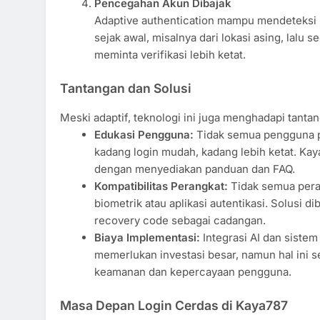
Pencegahan Akun Dibajak
Adaptive authentication mampu mendeteksi 
sejak awal, misalnya dari lokasi asing, lalu 
meminta verifikasi lebih ketat.
Tantangan dan Solusi
Meski adaptif, teknologi ini juga menghadapi tanta
Edukasi Pengguna:
Tidak semua pengguna
kadang login mudah, kadang lebih ketat. Ka
dengan menyediakan panduan dan FAQ.
Kompatibilitas Perangkat:
Tidak semua per
biometrik atau aplikasi autentikasi. Solusi di
recovery code sebagai cadangan.
Biaya Implementasi:
Integrasi AI dan siste
memerlukan investasi besar, namun hal ini 
keamanan dan kepercayaan pengguna.
Masa Depan Login Cerdas di Kaya787