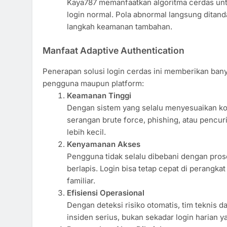
Kaya787 memanfaatkan algoritma cerdas unt
login normal. Pola abnormal langsung ditan
langkah keamanan tambahan.
Manfaat Adaptive Authentication
Penerapan solusi login cerdas ini memberikan ban
pengguna maupun platform:
Keamanan Tinggi
Dengan sistem yang selalu menyesuaikan ko
serangan brute force, phishing, atau pencur
lebih kecil.
Kenyamanan Akses
Pengguna tidak selalu dibebani dengan prose
berlapis. Login bisa tetap cepat di perangka
familiar.
Efisiensi Operasional
Dengan deteksi risiko otomatis, tim teknis d
insiden serius, bukan sekadar login harian 