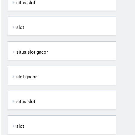
situs slot
slot
situs slot gacor
slot gacor
situs slot
slot