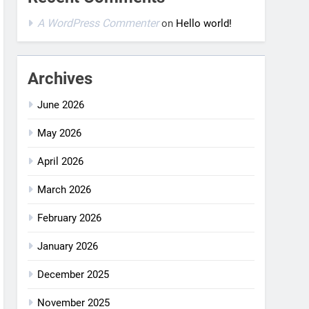
A WordPress Commenter
on
Hello world!
Archives
June 2026
May 2026
April 2026
March 2026
February 2026
January 2026
December 2025
November 2025