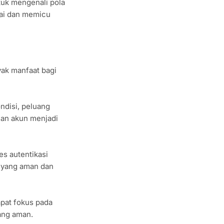
uk mengenali pola
dai dan memicu
yak manfaat bagi
ndisi, peluang
ian akun menjadi
s autentikasi
t yang aman dan
apat fokus pada
yang aman.