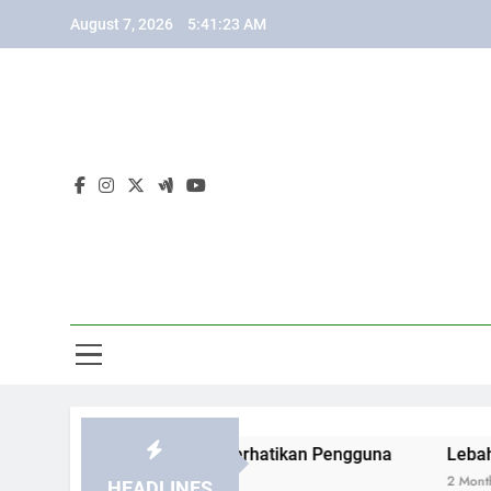
Skip
August 7, 2026
5:41:24 AM
to
content
Bet
Nikmati Fi
Hal yang Perlu Diperhatikan Pengguna
Lebah4D Login Re
2 Months Ago
HEADLINES