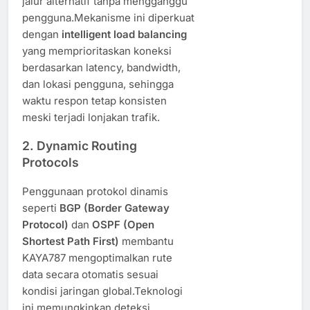
jalur alternatif tanpa mengganggu
pengguna.Mekanisme ini diperkuat
dengan
intelligent load balancing
yang memprioritaskan koneksi
berdasarkan latency, bandwidth,
dan lokasi pengguna, sehingga
waktu respon tetap konsisten
meski terjadi lonjakan trafik.
2.
Dynamic Routing
Protocols
Penggunaan protokol dinamis
seperti
BGP (Border Gateway
Protocol)
dan
OSPF (Open
Shortest Path First)
membantu
KAYA787 mengoptimalkan rute
data secara otomatis sesuai
kondisi jaringan global.Teknologi
ini memungkinkan deteksi