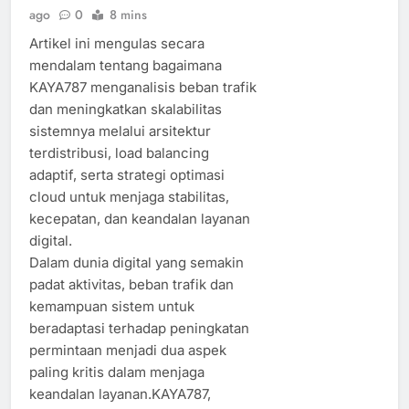
ago
0
8 mins
Artikel ini mengulas secara
mendalam tentang bagaimana
KAYA787 menganalisis beban trafik
dan meningkatkan skalabilitas
sistemnya melalui arsitektur
terdistribusi, load balancing
adaptif, serta strategi optimasi
cloud untuk menjaga stabilitas,
kecepatan, dan keandalan layanan
digital.
Dalam dunia digital yang semakin
padat aktivitas, beban trafik dan
kemampuan sistem untuk
beradaptasi terhadap peningkatan
permintaan menjadi dua aspek
paling kritis dalam menjaga
keandalan layanan.KAYA787,