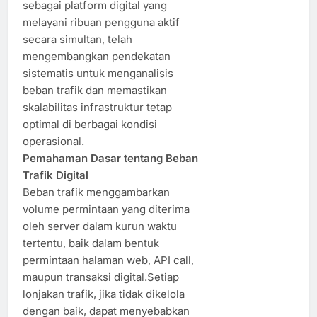
sebagai platform digital yang
melayani ribuan pengguna aktif
secara simultan, telah
mengembangkan pendekatan
sistematis untuk menganalisis
beban trafik dan memastikan
skalabilitas infrastruktur tetap
optimal di berbagai kondisi
operasional.
Pemahaman Dasar tentang Beban
Trafik Digital
Beban trafik menggambarkan
volume permintaan yang diterima
oleh server dalam kurun waktu
tertentu, baik dalam bentuk
permintaan halaman web, API call,
maupun transaksi digital.Setiap
lonjakan trafik, jika tidak dikelola
dengan baik, dapat menyebabkan