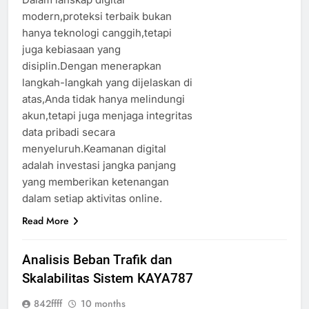
modern,proteksi terbaik bukan
hanya teknologi canggih,tetapi
juga kebiasaan yang
disiplin.Dengan menerapkan
langkah-langkah yang dijelaskan di
atas,Anda tidak hanya melindungi
akun,tetapi juga menjaga integritas
data pribadi secara
menyeluruh.Keamanan digital
adalah investasi jangka panjang
yang memberikan ketenangan
dalam setiap aktivitas online.
Read More
Analisis Beban Trafik dan
Skalabilitas Sistem KAYA787
842ffff
10 months