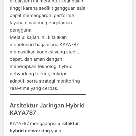
ekosistem ini menuntut keandalan
tinggi karena sedikit gangguan saja
dapat memengaruhi performa
layanan maupun pengalaman
pengguna.
Melalui kajian ini, kita akan
menelusuri bagaimana KAYA787
memastikan koneksi yang stabil,
cepat, dan aman dengan
menerapkan teknologi hybrid
networking terkini, enkripsi
adaptif, serta strategi monitoring
real-time yang cerdas.
Arsitektur Jaringan Hybrid
KAYA787
KAYA787 mengadopsi
arsitektur
hybrid networking
yang