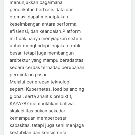
menunjukkan bagaimana
pendekatan berbasis data dan
otomasi dapat menciptakan
keseimbangan antara performa,
efisiensi, dan keandalan.Platform
ini tidak hanya menyiapkan sistem
untuk menghadapi lonjakan trafik
besar, tetapi juga membangun
arsitektur yang mampu beradaptasi
secara cerdas terhadap perubahan
permintaan pasar.
Melalui penerapan teknologi
seperti Kubernetes, load balancing
global, serta analitik prediktif,
KAYA787 membuktikan bahwa
skalabilitas bukan sekadar
kemampuan memperbesar
kapasitas, tetapi juga seni menjaga
kestabilan dan konsistensi