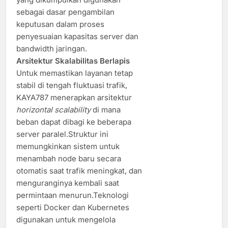
sebagai dasar pengambilan
keputusan dalam proses
penyesuaian kapasitas server dan
bandwidth jaringan.
Arsitektur Skalabilitas Berlapis
Untuk memastikan layanan tetap
stabil di tengah fluktuasi trafik,
KAYA787 menerapkan arsitektur
horizontal scalability
di mana
beban dapat dibagi ke beberapa
server paralel.Struktur ini
memungkinkan sistem untuk
menambah node baru secara
otomatis saat trafik meningkat, dan
menguranginya kembali saat
permintaan menurun.Teknologi
seperti Docker dan Kubernetes
digunakan untuk mengelola