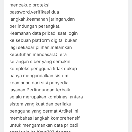
mencakup proteksi
password,verifikasi dua
langkah,keamanan jaringan,dan
perlindungan perangkat.
Keamanan data pribadi saat login
ke sebuah platform digital bukan
lagi sekadar pilihan,melainkan
kebutuhan mendasar.Di era
serangan siber yang semakin
kompleks,pengguna tidak cukup
hanya mengandalkan sistem
keamanan dari sisi penyedia
layanan.Perlindungan terbaik
selalu merupakan kombinasi antara
sistem yang kuat dan perilaku
pengguna yang cermat.Artikel ini
membahas langkah komprehensif
untuk mengamankan data pribadi