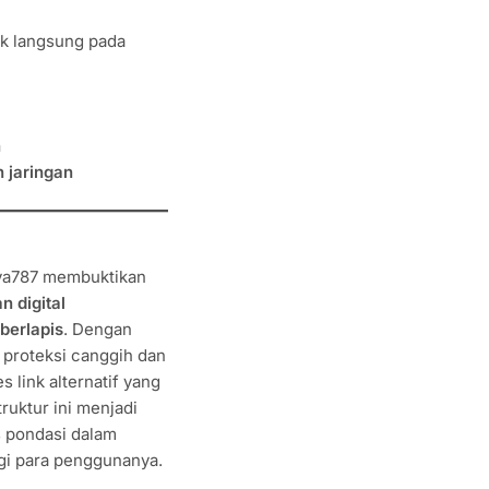
ak langsung pada
n
 jaringan
Kaya787 membuktikan
 digital
berlapis
. Dengan
n proteksi canggih dan
link alternatif yang
truktur ini menjadi
s pondasi dalam
gi para penggunanya.