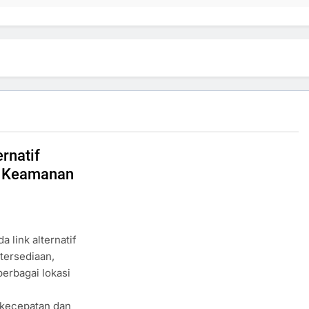
ernatif
an Keamanan
 link alternatif
tersediaan,
erbagai lokasi
 kecepatan dan