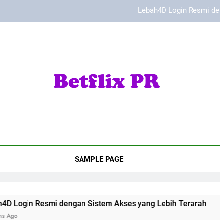
Lebah4D Login Resmi de
Daftar Edwinslot Re
Daftar Lebah4D Resm
EDWINSLOT Link Alternatif Terbaru:
Lebah4D Login Resmi de
Daftar Edwinslot Re
flix PR
lm Dan Acara TV Terbaik Dengan Betflix PR.
Daftar Lebah4D Resm
SAMPLE PAGE
smi dengan Sistem Akses yang Lebih Terarah
Daftar E
2 Months A