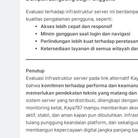
Evaluasi terhadap infrastruktur server ini berdamp
kualitas pengalaman pengguna, seperti:
Akses lebih cepat dan responsif
Minim gangguan saat login dan navigasi
Perlindungan lebih kuat terhadap peretasa
Ketersediaan layanan di semua wilayah dan
Penutup
Evaluasi infrastruktur server pada link alternatif 
bahwa
komitmen terhadap performa dan keamanan
memerlukan pendekatan teknis yang matang dan 
sistem server yang terdistribusi, dilengkapi denga
monitoring ketat, Kaya787 mampu memberikan akses 
aktif, stabil, dan aman kapan pun dibutuhkan. Infras
tulang punggung keandalan platform, dan sekaligu
membangun kepercayaan digital jangka panjang ba