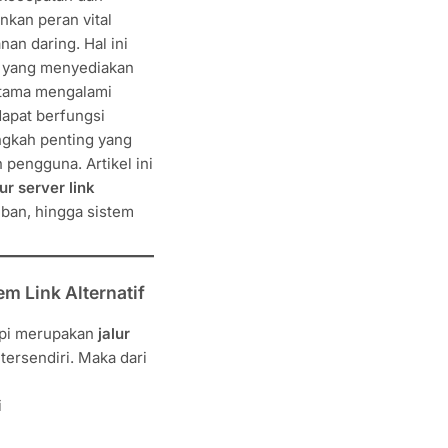
kan peran vital
an daring. Hal ini
al yang menyediakan
utama mengalami
dapat berfungsi
ngkah penting yang
pengguna. Artikel ini
ur server link
beban, hingga sistem
em Link Alternatif
tapi merupakan
jalur
tersendiri. Maka dari
i