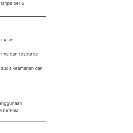
 tanpa perlu
rbasis:
orma dan resource
 audit keamanan dan
penggunaan
a berkala