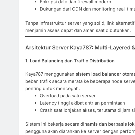
Enkripsi data dan firewall modern
Dukungan dari CDN dan monitoring real-tim
Tanpa infrastruktur server yang solid, link alternat
menjamin akses cepat dan aman saat dibutuhkan.
Arsitektur Server Kaya787: Multi-Layered &
1.
Load Balancing dan Traffic Distribution
Kaya787 menggunakan
sistem load balancer otoma
beban trafik secara merata ke beberapa node server
penting untuk mencegah:
Overload pada satu server
Latency tinggi akibat antrian permintaan
Crash saat lonjakan akses, terutama di jam s
Sistem ini bekerja secara
dinamis dan berbasis lok
pengguna akan diarahkan ke server dengan perform