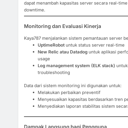
dapat menambah kapasitas server secara real-time
downtime.
Monitoring dan Evaluasi Kinerja
Kaya787 menjalankan sistem pemantauan server be
UptimeRobot
untuk status server real-time
New Relic atau Datadog
untuk aplikasi perf
usage
Log management system (ELK stack)
untuk
troubleshooting
Data dari sistem monitoring ini digunakan untuk:
Melakukan perbaikan preventif
Menyesuaikan kapasitas berdasarkan tren 
Menyediakan laporan stabilitas sistem secar
Dampak Langsung bagi Pengguna