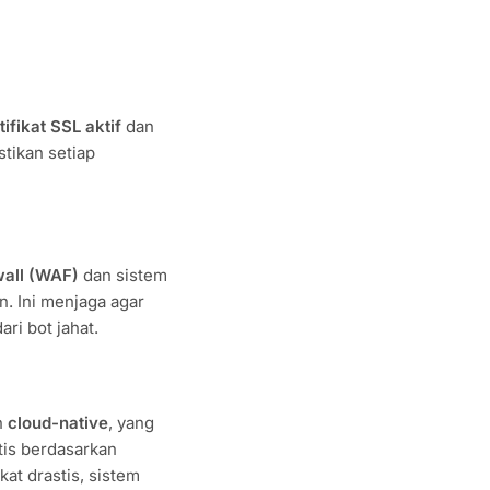
tifikat SSL aktif
dan
tikan setiap
wall (WAF)
dan sistem
n. Ini menjaga agar
ri bot jahat.
n
cloud-native
, yang
tis berdasarkan
at drastis, sistem