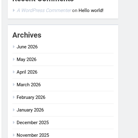
A WordPress Commenter
on
Hello world!
Archives
June 2026
May 2026
April 2026
March 2026
February 2026
January 2026
December 2025
November 2025