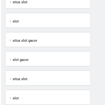
situs slot
slot
situs slot gacor
slot gacor
situs slot
slot