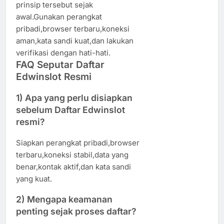
prinsip tersebut sejak
awal.Gunakan perangkat
pribadi,browser terbaru,koneksi
aman,kata sandi kuat,dan lakukan
verifikasi dengan hati-hati.
FAQ Seputar Daftar
Edwinslot Resmi
1) Apa yang perlu disiapkan
sebelum Daftar Edwinslot
resmi?
Siapkan perangkat pribadi,browser
terbaru,koneksi stabil,data yang
benar,kontak aktif,dan kata sandi
yang kuat.
2) Mengapa keamanan
penting sejak proses daftar?