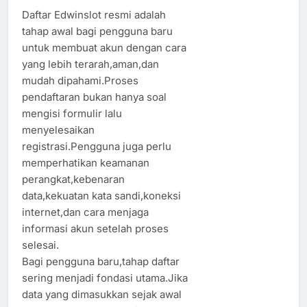
Daftar Edwinslot resmi adalah
tahap awal bagi pengguna baru
untuk membuat akun dengan cara
yang lebih terarah,aman,dan
mudah dipahami.Proses
pendaftaran bukan hanya soal
mengisi formulir lalu
menyelesaikan
registrasi.Pengguna juga perlu
memperhatikan keamanan
perangkat,kebenaran
data,kekuatan kata sandi,koneksi
internet,dan cara menjaga
informasi akun setelah proses
selesai.
Bagi pengguna baru,tahap daftar
sering menjadi fondasi utama.Jika
data yang dimasukkan sejak awal