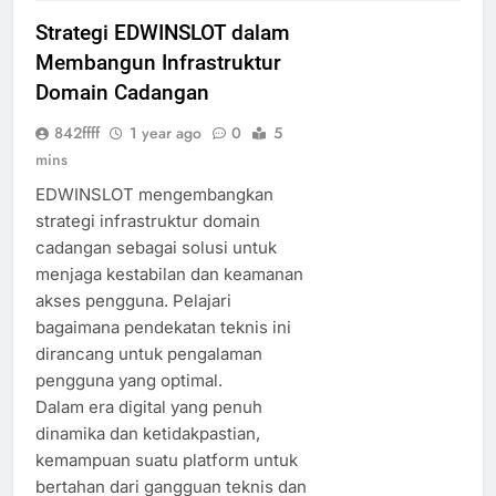
Strategi EDWINSLOT dalam
Membangun Infrastruktur
Domain Cadangan
842ffff
1 year ago
0
5
mins
EDWINSLOT mengembangkan
strategi infrastruktur domain
cadangan sebagai solusi untuk
menjaga kestabilan dan keamanan
akses pengguna. Pelajari
bagaimana pendekatan teknis ini
dirancang untuk pengalaman
pengguna yang optimal.
Dalam era digital yang penuh
dinamika dan ketidakpastian,
kemampuan suatu platform untuk
bertahan dari gangguan teknis dan