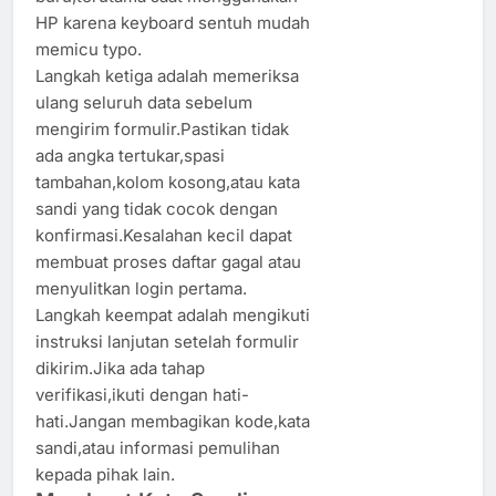
HP karena keyboard sentuh mudah
memicu typo.
Langkah ketiga adalah memeriksa
ulang seluruh data sebelum
mengirim formulir.Pastikan tidak
ada angka tertukar,spasi
tambahan,kolom kosong,atau kata
sandi yang tidak cocok dengan
konfirmasi.Kesalahan kecil dapat
membuat proses daftar gagal atau
menyulitkan login pertama.
Langkah keempat adalah mengikuti
instruksi lanjutan setelah formulir
dikirim.Jika ada tahap
verifikasi,ikuti dengan hati-
hati.Jangan membagikan kode,kata
sandi,atau informasi pemulihan
kepada pihak lain.