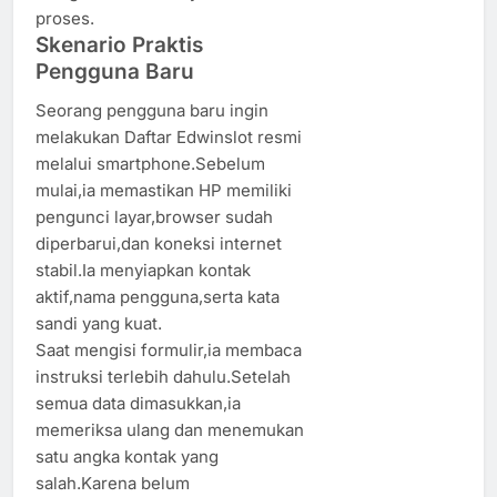
proses.
Skenario Praktis
Pengguna Baru
Seorang pengguna baru ingin
melakukan Daftar Edwinslot resmi
melalui smartphone.Sebelum
mulai,ia memastikan HP memiliki
pengunci layar,browser sudah
diperbarui,dan koneksi internet
stabil.Ia menyiapkan kontak
aktif,nama pengguna,serta kata
sandi yang kuat.
Saat mengisi formulir,ia membaca
instruksi terlebih dahulu.Setelah
semua data dimasukkan,ia
memeriksa ulang dan menemukan
satu angka kontak yang
salah.Karena belum