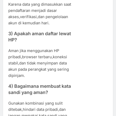
Karena data yang dimasukkan saat
pendaftaran menjadi dasar
akses,verifikasi,dan pengelolaan
akun di kemudian hari.
3) Apakah aman daftar lewat
HP?
Aman jika menggunakan HP
pribadi,browser terbaru,koneksi
stabil,dan tidak menyimpan data
akun pada perangkat yang sering
dipinjam.
4) Bagaimana membuat kata
sandi yang aman?
Gunakan kombinasi yang sulit
ditebak,hindari data pribadi,dan
jangan memakai kata sandi yang