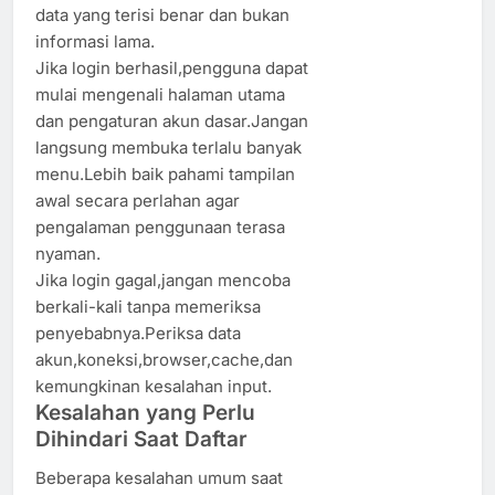
data yang terisi benar dan bukan
informasi lama.
Jika login berhasil,pengguna dapat
mulai mengenali halaman utama
dan pengaturan akun dasar.Jangan
langsung membuka terlalu banyak
menu.Lebih baik pahami tampilan
awal secara perlahan agar
pengalaman penggunaan terasa
nyaman.
Jika login gagal,jangan mencoba
berkali-kali tanpa memeriksa
penyebabnya.Periksa data
akun,koneksi,browser,cache,dan
kemungkinan kesalahan input.
Kesalahan yang Perlu
Dihindari Saat Daftar
Beberapa kesalahan umum saat