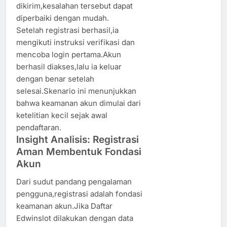
dikirim,kesalahan tersebut dapat
diperbaiki dengan mudah.
Setelah registrasi berhasil,ia
mengikuti instruksi verifikasi dan
mencoba login pertama.Akun
berhasil diakses,lalu ia keluar
dengan benar setelah
selesai.Skenario ini menunjukkan
bahwa keamanan akun dimulai dari
ketelitian kecil sejak awal
pendaftaran.
Insight Analisis: Registrasi
Aman Membentuk Fondasi
Akun
Dari sudut pandang pengalaman
pengguna,registrasi adalah fondasi
keamanan akun.Jika Daftar
Edwinslot dilakukan dengan data