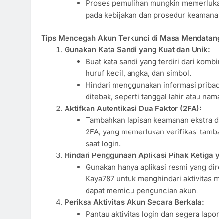
Proses pemulihan mungkin memerluka
pada kebijakan dan prosedur keamana
Tips Mencegah Akun Terkunci di Masa Mendatan
Gunakan Kata Sandi yang Kuat dan Unik:
Buat kata sandi yang terdiri dari kombi
huruf kecil, angka, dan simbol.
Hindari menggunakan informasi priba
ditebak, seperti tanggal lahir atau nam
Aktifkan Autentikasi Dua Faktor (2FA):
Tambahkan lapisan keamanan ekstra 
2FA, yang memerlukan verifikasi tamba
saat login.
Hindari Penggunaan Aplikasi Pihak Ketiga 
Gunakan hanya aplikasi resmi yang di
Kaya787 untuk menghindari aktivitas 
dapat memicu penguncian akun.
Periksa Aktivitas Akun Secara Berkala:
Pantau aktivitas login dan segera lap