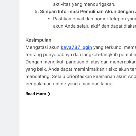
aktivitas yang mencurigakan.
Simpan Informasi Pemulihan Akun dengan
Pastikan email dan nomor telepon ya
akun Anda selalu aktif dan dapat diaks
Kesimpulan
Mengatasi akun
kaya787 login
yang terkunci mem
tentang penyebabnya dan langkah-langkah pemulih
Dengan mengikuti panduan di atas dan menerapkan
yang baik, Anda dapat meminimalkan risiko akun te
mendatang. Selalu prioritaskan keamanan akun An
pengalaman online yang aman dan lancar.
Read More