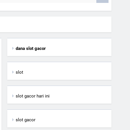
dana slot gacor
slot
slot gacor hari ini
slot gacor