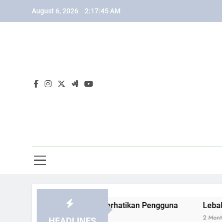
Skip
August 6, 2026
2:17:46 AM
to
content
Bet
Nikmati Fi
Hal yang Perlu Diperhatikan Pengguna
Lebah4D Login Re
2 Months Ago
HEADLINES