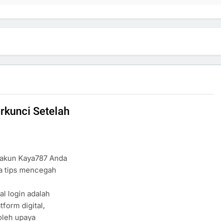
rkunci Setelah
n akun Kaya787 Anda
ta tips mencegah
l login adalah
form digital,
oleh upaya