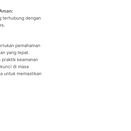
 Aman:
ng terhubung dengan
es.
erlukan pemahaman
an yang tepat.
 praktik keamanan
rkunci di masa
da untuk memastikan