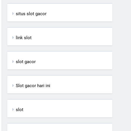
situs slot gacor
link slot
slot gacor
Slot gacor hari ini
slot