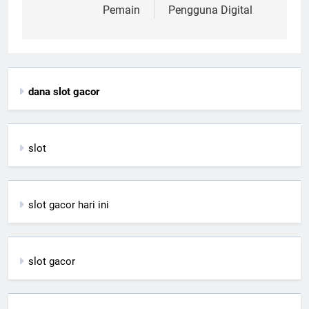
Pemain
Pengguna Digital
dana slot gacor
slot
slot gacor hari ini
slot gacor