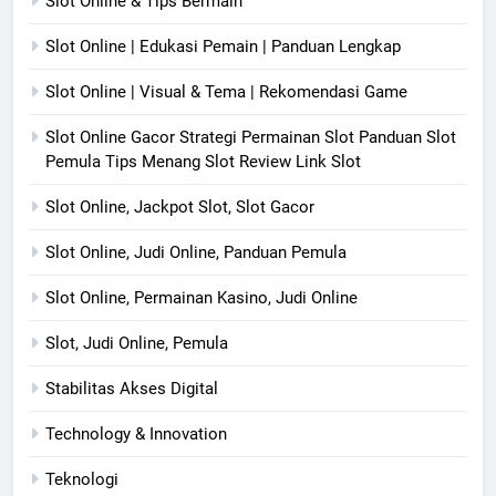
Slot Online & Tips Bermain
Slot Online | Edukasi Pemain | Panduan Lengkap
Slot Online | Visual & Tema | Rekomendasi Game
Slot Online Gacor Strategi Permainan Slot Panduan Slot
Pemula Tips Menang Slot Review Link Slot
Slot Online, Jackpot Slot, Slot Gacor
Slot Online, Judi Online, Panduan Pemula
Slot Online, Permainan Kasino, Judi Online
Slot, Judi Online, Pemula
Stabilitas Akses Digital
Technology & Innovation
Teknologi