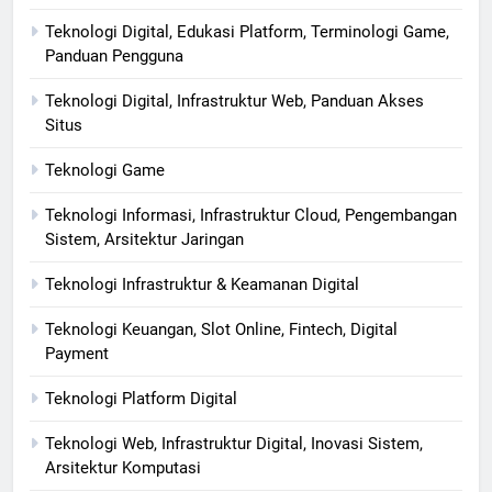
Teknologi Digital, Edukasi Platform, Terminologi Game,
Panduan Pengguna
Teknologi Digital, Infrastruktur Web, Panduan Akses
Situs
Teknologi Game
Teknologi Informasi, Infrastruktur Cloud, Pengembangan
Sistem, Arsitektur Jaringan
Teknologi Infrastruktur & Keamanan Digital
Teknologi Keuangan, Slot Online, Fintech, Digital
Payment
Teknologi Platform Digital
Teknologi Web, Infrastruktur Digital, Inovasi Sistem,
Arsitektur Komputasi