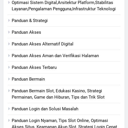
Optimasi Sistem Digital,Arsitektur Platform,Stabilitas
Layanan,Pengalaman Pengguna,Infrastruktur Teknologi
Panduan & Strategi
Panduan Akses
Panduan Akses Alternatif Digital
Panduan Akses Aman dan Verifikasi Halaman
Panduan Akses Terbaru
Panduan Bermain
Panduan Bermain Slot, Edukasi Kasino, Strategi
Permainan, Game dan Hiburan, Tips dan Trik Slot
Panduan Login dan Solusi Masalah
Panduan Login Nyaman, Tips Slot Online, Optimasi
Akses Situs, Keamanan Akun Slot, Strategi Login Cepat