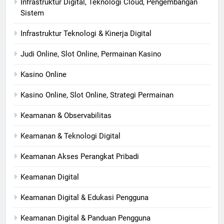
Infrastruktur Digital, Teknologi Cloud, Pengembangan
Sistem
Infrastruktur Teknologi & Kinerja Digital
Judi Online, Slot Online, Permainan Kasino
Kasino Online
Kasino Online, Slot Online, Strategi Permainan
Keamanan & Observabilitas
Keamanan & Teknologi Digital
Keamanan Akses Perangkat Pribadi
Keamanan Digital
Keamanan Digital & Edukasi Pengguna
Keamanan Digital & Panduan Pengguna