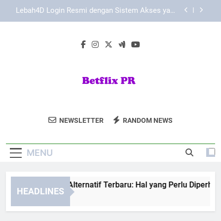
Skip
Daftar Edwinslot Resmi dengan Fokus pada
to
Keamanan Akun
content
Daftar Lebah4D Resmi untuk Akses Akun yang
Lebih Stabil
EDWINSLOT Link Alternatif Terbaru: Hal yang
Perlu Diperhatikan Pengguna
Lebah4D Login Resmi dengan Sistem Akses yang
Lebih Terarah
Daftar Edwinslot Resmi dengan Fokus pada
Keamanan Akun
Betflix PR
Nikmati Film Dan Acara TV Terbaik Dengan
Daftar Lebah4D Resmi untuk Akses Akun yang
NEWSLETTER
RANDOM NEWS
Lebih Stabil
Betflix PR.
MENU
WINSLOT Link Alternatif Terbaru: Hal yang Perlu Diperhatika
HEADLINES
Month Ago