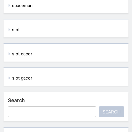
spaceman
slot
slot gacor
slot gacor
Search
SEARCH