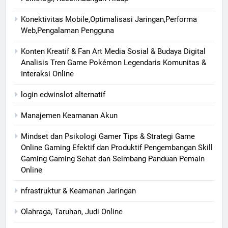
Konektivitas Mobile,Optimalisasi Jaringan,Performa
Web,Pengalaman Pengguna
Konten Kreatif & Fan Art Media Sosial & Budaya Digital
Analisis Tren Game Pokémon Legendaris Komunitas &
Interaksi Online
login edwinslot alternatif
Manajemen Keamanan Akun
Mindset dan Psikologi Gamer Tips & Strategi Game
Online Gaming Efektif dan Produktif Pengembangan Skill
Gaming Gaming Sehat dan Seimbang Panduan Pemain
Online
nfrastruktur & Keamanan Jaringan
Olahraga, Taruhan, Judi Online