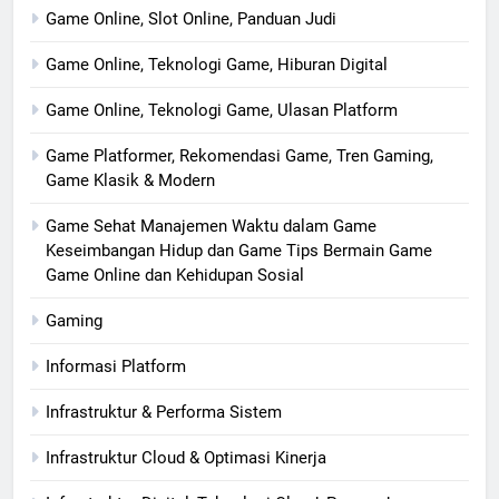
Game Online, Slot Online, Panduan Judi
Game Online, Teknologi Game, Hiburan Digital
Game Online, Teknologi Game, Ulasan Platform
Game Platformer, Rekomendasi Game, Tren Gaming,
Game Klasik & Modern
Game Sehat Manajemen Waktu dalam Game
Keseimbangan Hidup dan Game Tips Bermain Game
Game Online dan Kehidupan Sosial
Gaming
Informasi Platform
Infrastruktur & Performa Sistem
Infrastruktur Cloud & Optimasi Kinerja