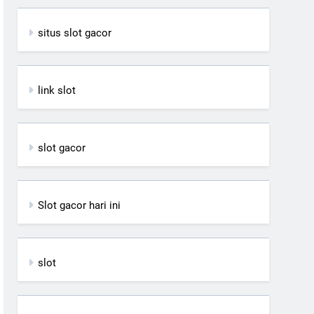
situs slot gacor
link slot
slot gacor
Slot gacor hari ini
slot