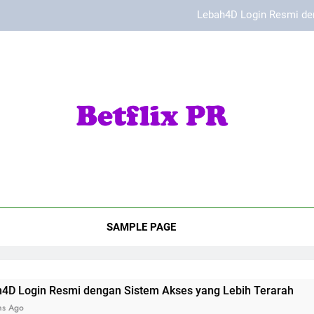
Lebah4D Login Resmi de
Daftar Edwinslot Re
Daftar Lebah4D Resm
EDWINSLOT Link Alternatif Terbaru:
Lebah4D Login Resmi de
Daftar Edwinslot Re
flix PR
lm Dan Acara TV Terbaik Dengan Betflix PR.
Daftar Lebah4D Resm
SAMPLE PAGE
 Resmi dengan Sistem Akses yang Lebih Terarah
Dafta
2 Month