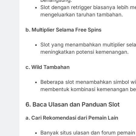
berlangsung.
Slot dengan retrigger biasanya lebih 
mengeluarkan taruhan tambahan.
b. Multiplier Selama Free Spins
Slot yang menambahkan multiplier sel
meningkatkan potensi kemenangan.
c. Wild Tambahan
Beberapa slot menambahkan simbol wil
membentuk kombinasi kemenangan be
6. Baca Ulasan dan Panduan Slot
a. Cari Rekomendasi dari Pemain Lain
Banyak situs ulasan dan forum pemai