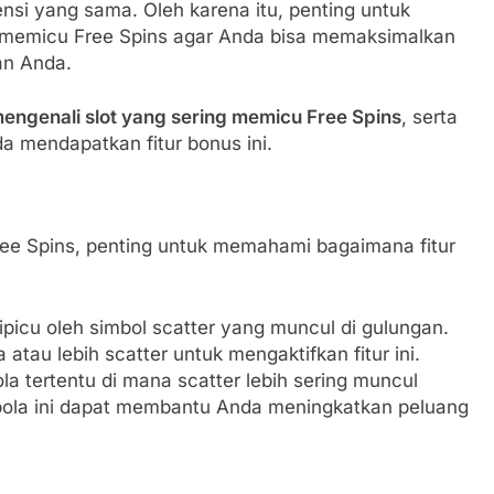
si yang sama. Oleh karena itu, penting untuk
g memicu Free Spins agar Anda bisa memaksimalkan
an Anda.
 mengenali slot yang sering memicu Free Spins
, serta
a mendapatkan fitur bonus ini.
ee Spins, penting untuk memahami bagaimana fitur
icu oleh simbol scatter yang muncul di gulungan.
atau lebih scatter untuk mengaktifkan fitur ini.
la tertentu di mana scatter lebih sering muncul
pola ini dapat membantu Anda meningkatkan peluang