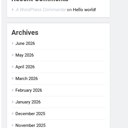
A WordPress Commenter
on
Hello world!
Archives
June 2026
May 2026
April 2026
March 2026
February 2026
January 2026
December 2025
November 2025