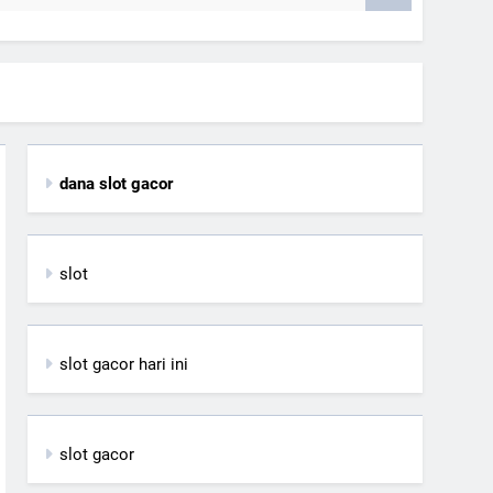
dana slot gacor
slot
slot gacor hari ini
slot gacor