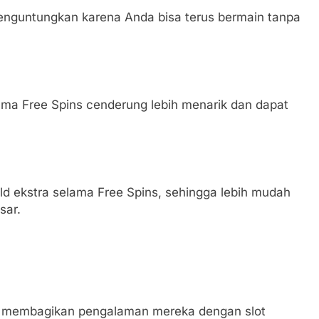
menguntungkan karena Anda bisa terus bermain tanpa
ama Free Spins cenderung lebih menarik dan dapat
d ekstra selama Free Spins, sehingga lebih mudah
sar.
n membagikan pengalaman mereka dengan slot