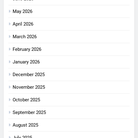
May 2026
April 2026
March 2026
February 2026
January 2026
December 2025
November 2025
October 2025
September 2025
August 2025
July 2025