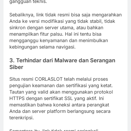
gangguan teknis.
Sebaliknya, link tidak resmi bisa saja mengarahkan
Anda ke versi modifikasi yang tidak stabil, tidak
sinkron dengan server utama, atau bahkan
menampilkan fitur palsu. Hal ini tentu bisa
mengganggu kenyamanan dan menimbulkan
kebingungan selama navigasi.
3. Terhindar dari Malware dan Serangan
Siber
Situs resmi CORLASLOT telah melalui proses
pengujian keamanan dan sertifikasi yang ketat.
Tautan yang valid akan menggunakan protokol
HTTPS dengan sertifikat SSL yang aktif. Ini
memastikan bahwa koneksi antara perangkat
Anda dan server platform berlangsung secara
terenkripsi.