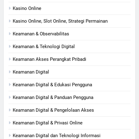
Kasino Online
Kasino Online, Slot Online, Strategi Permainan
Keamanan & Observabilitas
Keamanan & Teknologi Digital
Keamanan Akses Perangkat Pribadi
Keamanan Digital
Keamanan Digital & Edukasi Pengguna
Keamanan Digital & Panduan Pengguna
Keamanan Digital & Pengelolaan Akses
Keamanan Digital & Privasi Online
Keamanan Digital dan Teknologi Informasi