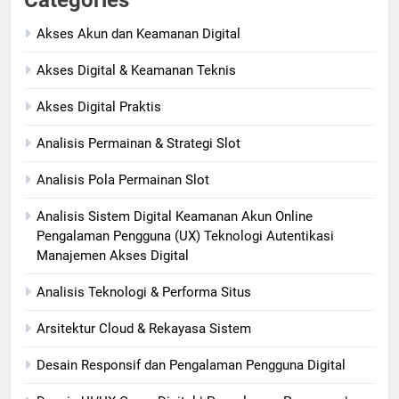
Categories
Akses Akun dan Keamanan Digital
Akses Digital & Keamanan Teknis
Akses Digital Praktis
Analisis Permainan & Strategi Slot
Analisis Pola Permainan Slot
Analisis Sistem Digital Keamanan Akun Online
Pengalaman Pengguna (UX) Teknologi Autentikasi
Manajemen Akses Digital
Analisis Teknologi & Performa Situs
Arsitektur Cloud & Rekayasa Sistem
Desain Responsif dan Pengalaman Pengguna Digital