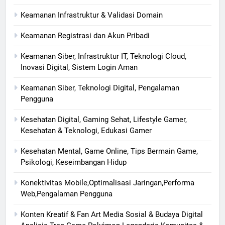
Keamanan Infrastruktur & Validasi Domain
Keamanan Registrasi dan Akun Pribadi
Keamanan Siber, Infrastruktur IT, Teknologi Cloud,
Inovasi Digital, Sistem Login Aman
Keamanan Siber, Teknologi Digital, Pengalaman
Pengguna
Kesehatan Digital, Gaming Sehat, Lifestyle Gamer,
Kesehatan & Teknologi, Edukasi Gamer
Kesehatan Mental, Game Online, Tips Bermain Game,
Psikologi, Keseimbangan Hidup
Konektivitas Mobile,Optimalisasi Jaringan,Performa
Web,Pengalaman Pengguna
Konten Kreatif & Fan Art Media Sosial & Budaya Digital