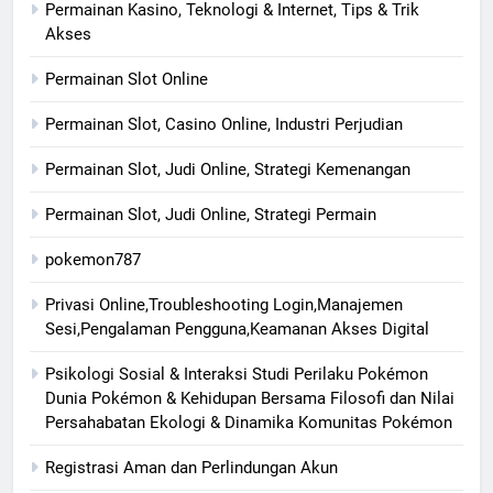
Permainan Kasino, Teknologi & Internet, Tips & Trik
Akses
Permainan Slot Online
Permainan Slot, Casino Online, Industri Perjudian
Permainan Slot, Judi Online, Strategi Kemenangan
Permainan Slot, Judi Online, Strategi Permain
pokemon787
Privasi Online,Troubleshooting Login,Manajemen
Sesi,Pengalaman Pengguna,Keamanan Akses Digital
Psikologi Sosial & Interaksi Studi Perilaku Pokémon
Dunia Pokémon & Kehidupan Bersama Filosofi dan Nilai
Persahabatan Ekologi & Dinamika Komunitas Pokémon
Registrasi Aman dan Perlindungan Akun