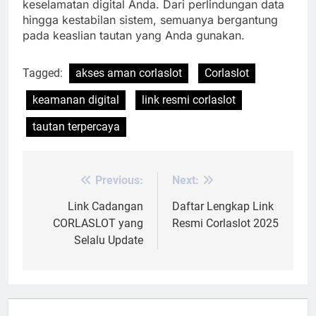
keselamatan digital Anda. Dari perlindungan data
hingga kestabilan sistem, semuanya bergantung
pada keaslian tautan yang Anda gunakan.
Tagged:
akses aman corlaslot
Corlaslot
keamanan digital
link resmi corlaslot
tautan terpercaya
Previous:
Next:
Post
navigation
Link Cadangan
Daftar Lengkap Link
CORLASLOT yang
Resmi Corlaslot 2025
Selalu Update