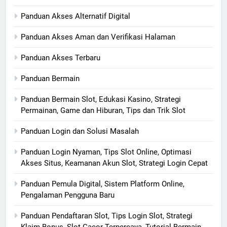
Panduan Akses Alternatif Digital
Panduan Akses Aman dan Verifikasi Halaman
Panduan Akses Terbaru
Panduan Bermain
Panduan Bermain Slot, Edukasi Kasino, Strategi
Permainan, Game dan Hiburan, Tips dan Trik Slot
Panduan Login dan Solusi Masalah
Panduan Login Nyaman, Tips Slot Online, Optimasi
Akses Situs, Keamanan Akun Slot, Strategi Login Cepat
Panduan Pemula Digital, Sistem Platform Online,
Pengalaman Pengguna Baru
Panduan Pendaftaran Slot, Tips Login Slot, Strategi