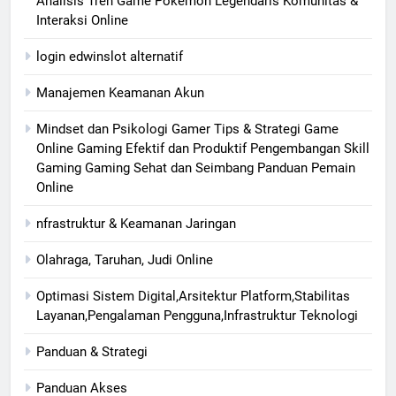
Analisis Tren Game Pokémon Legendaris Komunitas &
Interaksi Online
login edwinslot alternatif
Manajemen Keamanan Akun
Mindset dan Psikologi Gamer Tips & Strategi Game
Online Gaming Efektif dan Produktif Pengembangan Skill
Gaming Gaming Sehat dan Seimbang Panduan Pemain
Online
nfrastruktur & Keamanan Jaringan
Olahraga, Taruhan, Judi Online
Optimasi Sistem Digital,Arsitektur Platform,Stabilitas
Layanan,Pengalaman Pengguna,Infrastruktur Teknologi
Panduan & Strategi
Panduan Akses