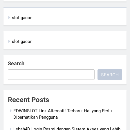
slot gacor
slot gacor
Search
SEARCH
Recent Posts
EDWINSLOT Link Alternatif Terbaru: Hal yang Perlu
Diperhatikan Pengguna
Lebah4D Login Resmi dengan Sistem Akses yang Lebih