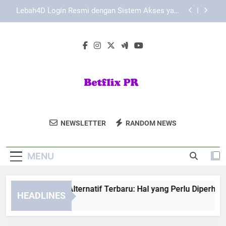
Skip
Daftar Edwinslot Resmi dengan Fokus pada
to
Keamanan Akun
content
Daftar Lebah4D Resmi untuk Akses Akun yang
Lebih Stabil
EDWINSLOT Link Alternatif Terbaru: Hal yang
Perlu Diperhatikan Pengguna
Lebah4D Login Resmi dengan Sistem Akses yang
Lebih Terarah
Daftar Edwinslot Resmi dengan Fokus pada
Keamanan Akun
Betflix PR
Nikmati Film Dan Acara TV Terbaik Dengan
Daftar Lebah4D Resmi untuk Akses Akun yang
NEWSLETTER
RANDOM NEWS
Lebih Stabil
Betflix PR.
MENU
WINSLOT Link Alternatif Terbaru: Hal yang Perlu Diperhatika
HEADLINES
onths Ago