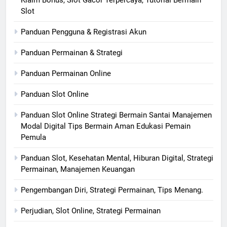
Klaim Bonus, Slot Gacor Terpercaya, Tutorial Bermain
Slot
Panduan Pengguna & Registrasi Akun
Panduan Permainan & Strategi
Panduan Permainan Online
Panduan Slot Online
Panduan Slot Online Strategi Bermain Santai Manajemen
Modal Digital Tips Bermain Aman Edukasi Pemain
Pemula
Panduan Slot, Kesehatan Mental, Hiburan Digital, Strategi
Permainan, Manajemen Keuangan
Pengembangan Diri, Strategi Permainan, Tips Menang.
Perjudian, Slot Online, Strategi Permainan